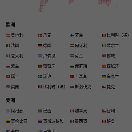
欧洲
奥地利
丹麦
芬兰
比利时（德）
法国
德国
匈牙利
爱尔兰
意大利
卢森堡
荷兰
挪威
波兰
葡萄牙
俄罗斯
西班牙
瑞士
瑞典
土耳其
乌克兰
英国
比利时（法）
斯洛伐克
捷克
美洲
阿根廷
巴西
加拿大
智利
哥伦比亚
哥斯达黎加
墨西哥
秘鲁
美国
乌拉圭