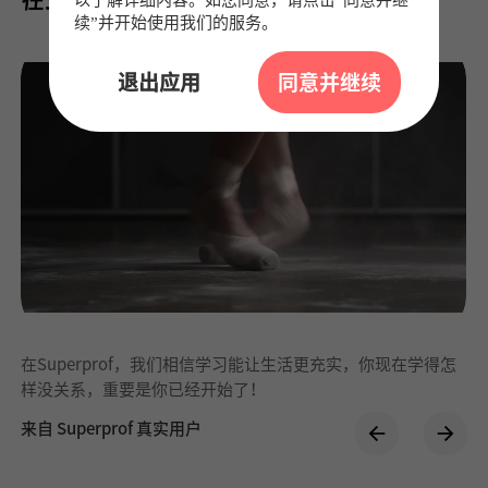
在Superprof，发现学习的乐趣
续”并开始使用我们的服务。
退出应用
同意并继续
在Superprof，我们相信学习能让生活更充实，你现在学得怎
样没关系，重要是你已经开始了！
来自 Superprof 真实用户