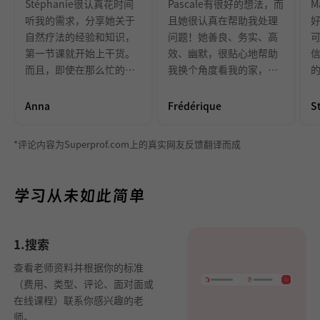
Stéphanie很认真花时间
Pascale有很好的想法，而
M
听我的需求，分享她关于
且她很认真在帮助我处理
自然疗法的经验和知识，
问题！她善良、务实、高
第一节课就开始上干货。
效、幽默，很贴心地帮助
而且，即使在那么忙的情
我换个角度看我的家，这
况下，她还会很灵活地为
个我生活的地方。
学生安排时间。
Anna
Frédérique
S
推
评论内容为Superprof.com上的真实网友反馈翻译而成
*
学习从未如此简单
1.搜索
查看老师资料并根据你的标准
（费用、类型、评论、面对面或
在线课程）联系你感兴趣的老
师。